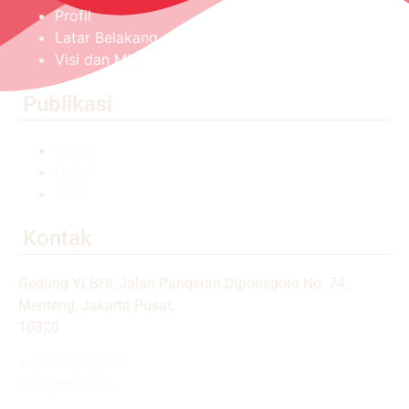
Profil
Latar Belakang
Visi dan Misi
Publikasi
Berita
Opini
Riset
Kontak
Gedung YLBHI, Jalan Pangeran Diponegoro No. 74,
Menteng, Jakarta Pusat,
10320
+628118995057
info@im57.org