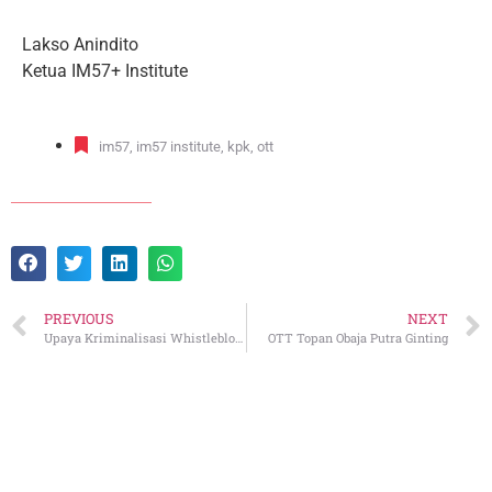
Lakso Anindito
Ketua IM57+ Institute
im57
,
im57 institute
,
kpk
,
ott
PREVIOUS
NEXT
Upaya Kriminalisasi Whistleblower
OTT Topan Obaja Putra Ginting