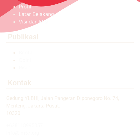
Profil
Latar Belakang
Visi dan Misi
Publikasi
Berita
Opini
Riset
Kontak
Gedung YLBHI, Jalan Pangeran Diponegoro No. 74,
Menteng, Jakarta Pusat,
10320
+628118995057
info@im57.org