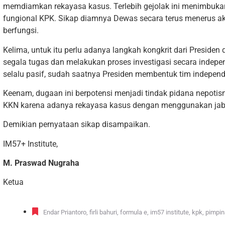
memdiamkan rekayasa kasus. Terlebih gejolak ini menimbuk
fungional KPK. Sikap diamnya Dewas secara terus menerus 
berfungsi.
Kelima, untuk itu perlu adanya langkah kongkrit dari Preside
segala tugas dan melakukan proses investigasi secara indep
selalu pasif, sudah saatnya Presiden membentuk tim independ
Keenam, dugaan ini berpotensi menjadi tindak pidana nepoti
KKN karena adanya rekayasa kasus dengan menggunakan jaba
Demikian pernyataan sikap disampaikan.
IM57+ Institute,
M. Praswad Nugraha
Ketua
Endar Priantoro
,
firli bahuri
,
formula e
,
im57 institute
,
kpk
,
pimpin