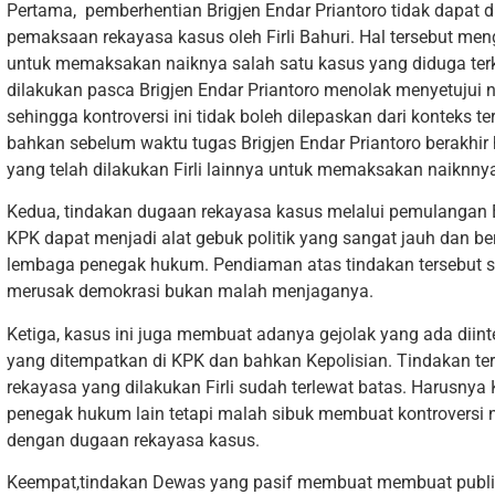
Pertama, pemberhentian Brigjen Endar Priantoro tidak dapat dil
pemaksaan rekayasa kasus oleh Firli Bahuri. Hal tersebut men
untuk memaksakan naiknya salah satu kasus yang diduga terka
dilakukan pasca Brigjen Endar Priantoro menolak menyetujui 
sehingga kontroversi ini tidak boleh dilepaskan dari kontek
bahkan sebelum waktu tugas Brigjen Endar Priantoro berakhir 
yang telah dilakukan Firli lainnya untuk memaksakan naiknnya
Kedua, tindakan dugaan rekayasa kasus melalui pemulangan B
KPK dapat menjadi alat gebuk politik yang sangat jauh dan 
lembaga penegak hukum. Pendiaman atas tindakan tersebut 
merusak demokrasi bukan malah menjaganya.
Ketiga, kasus ini juga membuat adanya gejolak yang ada diin
yang ditempatkan di KPK dan bahkan Kepolisian. Tindakan te
rekayasa yang dilakukan Firli sudah terlewat batas. Harusnya 
penegak hukum lain tetapi malah sibuk membuat kontroversi ne
dengan dugaan rekayasa kasus.
Keempat,tindakan Dewas yang pasif membuat membuat publik