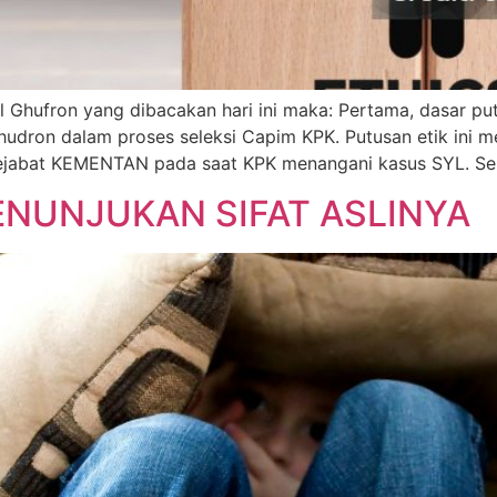
 Ghufron yang dibacakan hari ini maka: Pertama, dasar putu
Ghudron dalam proses seleksi Capim KPK. Putusan etik ini 
ejabat KEMENTAN pada saat KPK menangani kasus SYL. Sela
ENUNJUKAN SIFAT ASLINYA