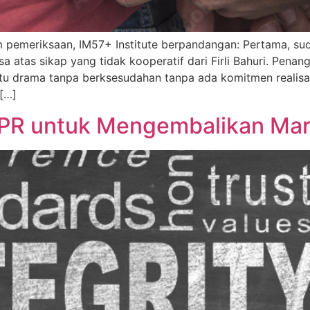
m pemeriksaan, IM57+ Institute berpandangan: Pertama, sud
as sikap yang tidak kooperatif dari Firli Bahuri. Penangka
atu drama tanpa berksesudahan tanpa ada komitmen realisas
[…]
DPR untuk Mengembalikan Ma