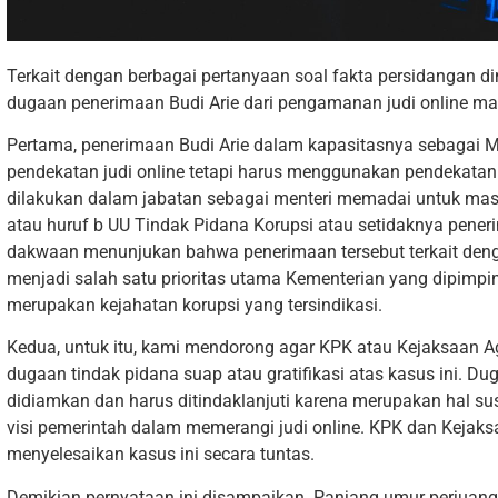
Terkait dengan berbagai pertanyaan soal fakta persidangan 
dugaan penerimaan Budi Arie dari pengamanan judi online mak
Pertama, penerimaan Budi Arie dalam kapasitasnya sebagai Me
pendekatan judi online tetapi harus menggunakan pendekatan
dilakukan dalam jabatan sebagai menteri memadai untuk masu
atau huruf b UU Tindak Pidana Korupsi atau setidaknya penerim
dakwaan menunjukan bahwa penerimaan tersebut terkait deng
menjadi salah satu prioritas utama Kementerian yang dipimpinn
merupakan kejahatan korupsi yang tersindikasi.
Kedua, untuk itu, kami mendorong agar KPK atau Kejaksaan A
dugaan tindak pidana suap atau gratifikasi atas kasus ini. D
didiamkan dan harus ditindaklanjuti karena merupakan hal s
visi pemerintah dalam memerangi judi online. KPK dan Kejaks
menyelesaikan kasus ini secara tuntas.
Demikian pernyataan ini disampaikan. Panjang umur perjuang