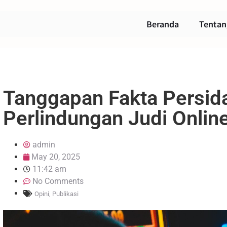
Beranda
Tentan
Tanggapan Fakta Persid
Perlindungan Judi Onlin
admin
May 20, 2025
11:42 am
No Comments
Opini
,
Publikasi