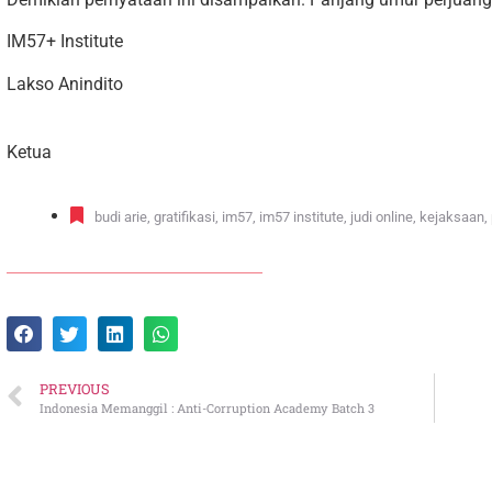
IM57+ Institute
Lakso Anindito
Ketua
budi arie
,
gratifikasi
,
im57
,
im57 institute
,
judi online
,
kejaksaan
,
PREVIOUS
Indonesia Memanggil : Anti-Corruption Academy Batch 3