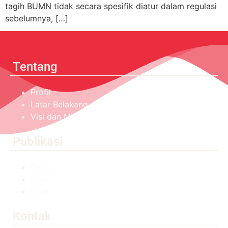
tagih BUMN tidak secara spesifik diatur dalam regulasi
sebelumnya, […]
Tentang
Profil
Latar Belakang
Visi dan Misi
Publikasi
Berita
Opini
Riset
Kontak