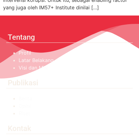
intervensi korupsi. Untuk itu, sebagai enabling factor
yang juga oleh IM57+ Institute dinilai […]
Tentang
Profil
Latar Belakang
Visi dan Misi
Publikasi
Berita
Opini
Riset
Kontak