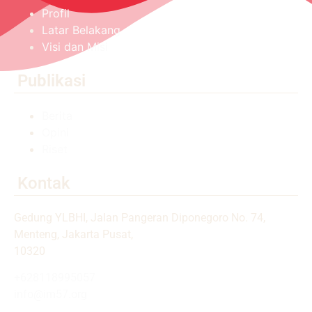
Profil
Latar Belakang
Visi dan Misi
Publikasi
Berita
Opini
Riset
Kontak
Gedung YLBHI, Jalan Pangeran Diponegoro No. 74,
Menteng, Jakarta Pusat,
10320
+628118995057
info@im57.org