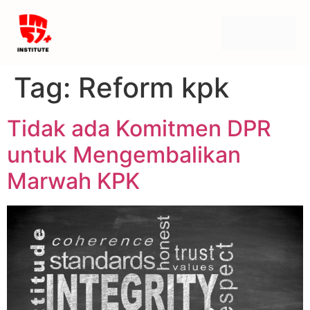
Tag:
Reform kpk
Tidak ada Komitmen DPR
untuk Mengembalikan
Marwah KPK