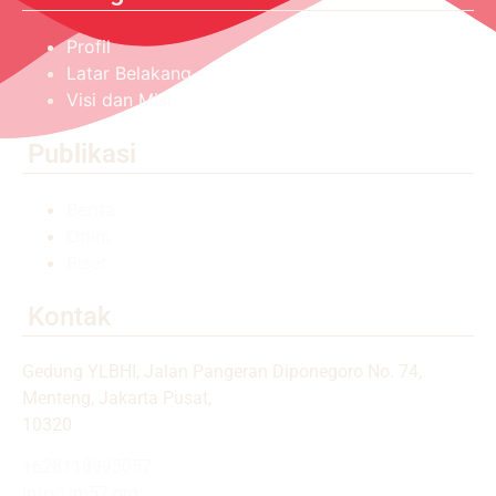
Profil
Latar Belakang
Visi dan Misi
Publikasi
Berita
Opini
Riset
Kontak
Gedung YLBHI, Jalan Pangeran Diponegoro No. 74,
Menteng, Jakarta Pusat,
10320
+628118995057
info@im57.org