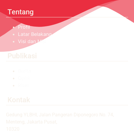
Tentang
Profil
Latar Belakang
Visi dan Misi
Publikasi
Berita
Opini
Riset
Kontak
Gedung YLBHI, Jalan Pangeran Diponegoro No. 74,
Menteng, Jakarta Pusat,
10320