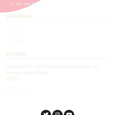
Visi dan Misi
Publikasi
Berita
Opini
Riset
Kontak
Gedung YLBHI, Jalan Pangeran Diponegoro No. 74,
Menteng, Jakarta Pusat,
10320
+628118995057
info@im57.org