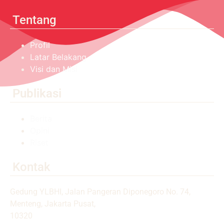
Tentang
Profil
Latar Belakang
Visi dan Misi
Publikasi
Berita
Opini
Riset
Kontak
Gedung YLBHI, Jalan Pangeran Diponegoro No. 74,
Menteng, Jakarta Pusat,
10320